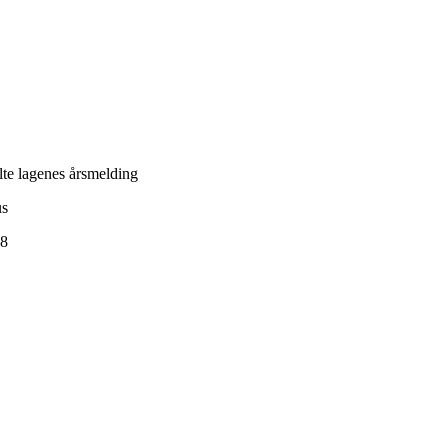
te lagenes årsmelding
us
18