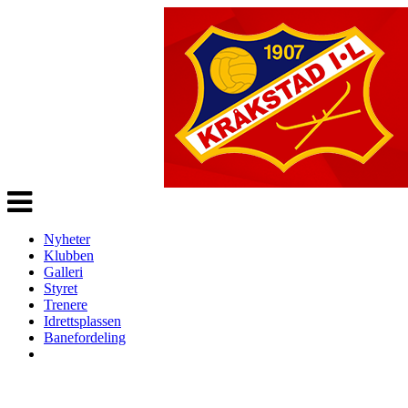
Veksle
navigasjon
Nyheter
Klubben
Galleri
Styret
Trenere
Idrettsplassen
Banefordeling